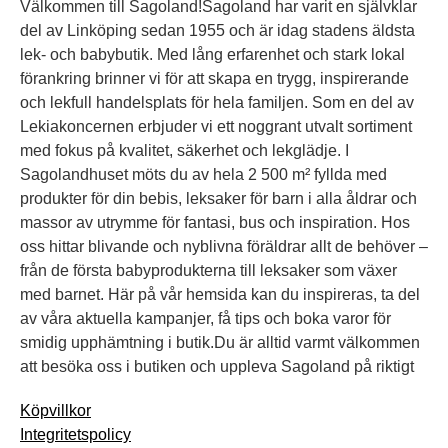
Välkommen till Sagoland!Sagoland har varit en självklar
del av Linköping sedan 1955 och är idag stadens äldsta
lek- och babybutik. Med lång erfarenhet och stark lokal
förankring brinner vi för att skapa en trygg, inspirerande
och lekfull handelsplats för hela familjen. Som en del av
Lekiakoncernen erbjuder vi ett noggrant utvalt sortiment
med fokus på kvalitet, säkerhet och lekglädje. I
Sagolandhuset möts du av hela 2 500 m² fyllda med
produkter för din bebis, leksaker för barn i alla åldrar och
massor av utrymme för fantasi, bus och inspiration. Hos
oss hittar blivande och nyblivna föräldrar allt de behöver –
från de första babyprodukterna till leksaker som växer
med barnet. Här på vår hemsida kan du inspireras, ta del
av våra aktuella kampanjer, få tips och boka varor för
smidig upphämtning i butik.Du är alltid varmt välkommen
att besöka oss i butiken och uppleva Sagoland på riktigt
Köpvillkor
Integritetspolicy