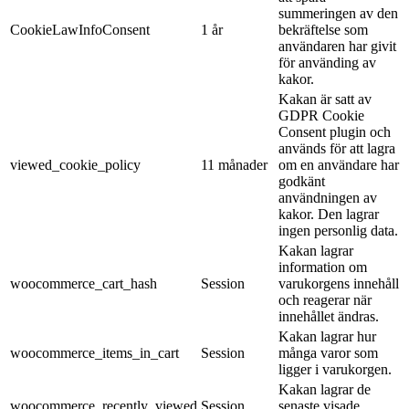
summeringen av den
CookieLawInfoConsent
1 år
bekräftelse som
användaren har givit
för använding av
kakor.
Kakan är satt av
GDPR Cookie
Consent plugin och
används för att lagra
viewed_cookie_policy
11 månader
om en användare har
godkänt
användningen av
kakor. Den lagrar
ingen personlig data.
Kakan lagrar
information om
woocommerce_cart_hash
Session
varukorgens innehåll
och reagerar när
innehållet ändras.
Kakan lagrar hur
woocommerce_items_in_cart
Session
många varor som
ligger i varukorgen.
Kakan lagrar de
woocommerce_recently_viewed
Session
senaste visade