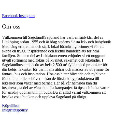
Facebook
Instagram
Om oss
Välkommen till Sagoland!Sagoland har varit en självklar del av
Linköping sedan 1955 och är idag stadens äldsta lek- och babybutik.
Med lång erfarenhet och stark lokal förankring brinner vi för att
skapa en trygg, inspirerande och lekfull handelsplats för hela
familjen. Som en del av Lekiakoncernen erbjuder vi ett noggrant
utvalt sortiment med fokus på kvalitet, säkerhet och lekglädje. I
Sagolandhuset möts du av hela 2 500 m² fyllda med produkter för
din bebis, leksaker för barn i alla åldrar och massor av utrymme för
fantasi, bus och inspiration. Hos oss hittar blivande och nyblivna
föräldrar allt de behöver – från de första babyprodukterna till
leksaker som växer med barnet. Här på vår hemsida kan du
inspireras, ta del av våra aktuella kampanjer, få tips och boka varor
för smidig upphämtning i butik.Du är alltid varmt välkommen att
besöka oss i butiken och uppleva Sagoland på riktigt
Köpvillkor
Integritetspolicy