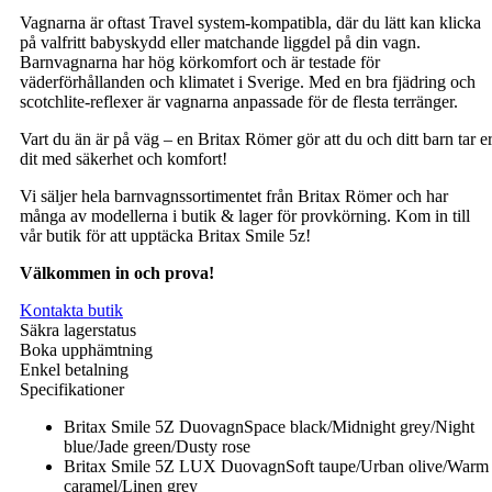
Vagnarna är oftast Travel system-kompatibla, där du lätt kan klicka
på valfritt babyskydd eller matchande liggdel på din vagn.
Barnvagnarna har hög körkomfort och är testade för
väderförhållanden och klimatet i Sverige. Med en bra fjädring och
scotchlite-reflexer är vagnarna anpassade för de flesta terränger.
Vart du än är på väg – en Britax Römer gör att du och ditt barn tar e
dit med säkerhet och komfort!
Vi säljer hela barnvagnssortimentet från Britax Römer och har
många av modellerna i butik & lager för provkörning. Kom in till
vår butik för att upptäcka Britax Smile 5z!
Välkommen in och prova!
Kontakta butik
Säkra lagerstatus
Boka upphämtning
Enkel betalning
Specifikationer
Britax Smile 5Z Duovagn
Space black/Midnight grey/Night
blue/Jade green/Dusty rose
Britax Smile 5Z LUX Duovagn
Soft taupe/Urban olive/Warm
caramel/Linen grey